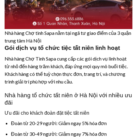
Nhà hàng Chợ tình Sapa nằm tại ngã tư giao điểm của 3 quận
trung tâm Hà Nội
Gói dịch vụ tổ chức tiệc tất niên linh hoạt
Nhà hàng Chợ Tình Sapa cung cấp các gói dịch vụ linh hoạt
từ nhỏ đến hàng trăm khách, đáp ứng mọi quy mô buổi tiệc.
Khách hàng có thể tuỳ chọn thực đơn, trang trí, và chương
trình giải trí phù hợp với nhu cầu.
Nhà hàng tổ chức tất niên ở Hà Nội với nhiều ưu
đãi
Ưu đãi cho khách đoàn đặt tiệc tất niên
Đoàn từ 20-29 người: Giảm ngay 5% hóa đơn
Đoàn từ 30-49 người: Giảm ngay 7% hóa đơn