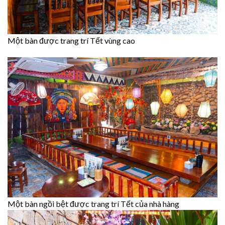
Một bàn được trang trí Tết vùng cao
Một bàn ngồi bệt được trang trí Tết của nhà hàng