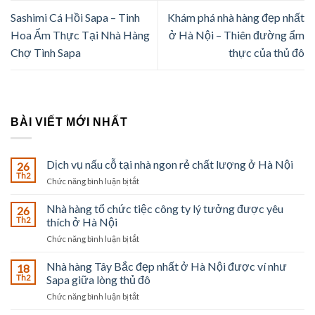
Sashimi Cá Hồi Sapa – Tinh
Khám phá nhà hàng đẹp nhất
Hoa Ẩm Thực Tại Nhà Hàng
ở Hà Nội – Thiên đường ẩm
Chợ Tình Sapa
thực của thủ đô
BÀI VIẾT MỚI NHẤT
Dịch vụ nấu cỗ tại nhà ngon rẻ chất lượng ở Hà Nội
26
Th2
Chức năng bình luận bị tắt
ở
Dịch
vụ
Nhà hàng tổ chức tiệc công ty lý tưởng được yêu
26
nấu
Th2
thích ở Hà Nội
cỗ
Chức năng bình luận bị tắt
ở
tại
Nhà
nhà
hàng
Nhà hàng Tây Bắc đẹp nhất ở Hà Nội được ví như
ngon
18
tổ
rẻ
Th2
Sapa giữa lòng thủ đô
chức
chất
Chức năng bình luận bị tắt
ở
tiệc
lượng
Nhà
công
ở