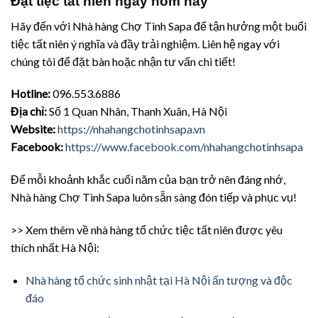
Đặt tiệc tất niên ngay hôm nay
Hãy đến với Nhà hàng Chợ Tình Sapa để tận hưởng một buổi
tiệc tất niên ý nghĩa và đầy trải nghiệm. Liên hệ ngay với
chúng tôi để đặt bàn hoặc nhận tư vấn chi tiết!
Hotline:
096.553.6886
Địa chỉ:
Số 1 Quan Nhân, Thanh Xuân, Hà Nội
Website:
https://nhahangchotinhsapa.vn
Facebook:
https://www.facebook.com/nhahangchotinhsapa
Để mỗi khoảnh khắc cuối năm của bạn trở nên đáng nhớ,
Nhà hàng Chợ Tình Sapa luôn sẵn sàng đón tiếp và phục vụ!
>> Xem thêm về nhà hàng tổ chức tiệc tất niên được yêu
thích nhất Hà Nội:
Nhà hàng tổ chức sinh nhật tại Hà Nội ấn tượng và độc
đáo