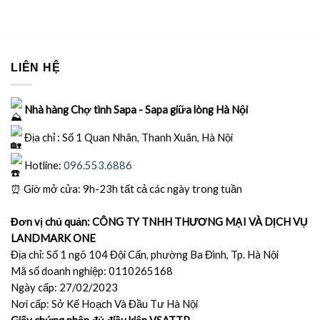
LIÊN HỆ
Nhà hàng Chợ tình Sapa - Sapa giữa lòng Hà Nội
Địa chỉ : Số 1 Quan Nhân, Thanh Xuân, Hà Nội
Hotline:
096.553.6886
⏰
Giờ mở cửa: 9h-23h tất cả các ngày trong tuần
Đơn vị chủ quản: CÔNG TY TNHH THƯƠNG MẠI VÀ DỊCH VỤ
LANDMARK ONE
Địa chỉ: Số 1 ngõ 104 Đội Cấn, phường Ba Đình, Tp. Hà Nội
Mã số doanh nghiệp: 0110265168
Ngày cấp: 27/02/2023
Nơi cấp: Sở Kế Hoạch Và Đầu Tư Hà Nội
Giấy chứng nhận đủ điều kiện VSATTP