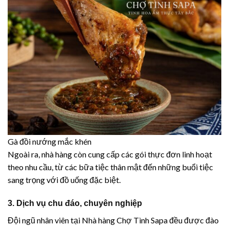
Gà đồi nướng mắc khén
Ngoài ra, nhà hàng còn cung cấp các gói thực đơn linh hoạt
theo nhu cầu, từ các bữa tiệc thân mật đến những buổi tiệc
sang trọng với đồ uống đặc biệt.
3. Dịch vụ chu đáo, chuyên nghiệp
Đội ngũ nhân viên tại Nhà hàng Chợ Tình Sapa đều được đào