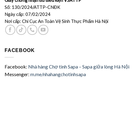
Số: 130/2024/ATTP-CNĐK
Ngày cấp: 07/02/2024
Nơi cấp: Chi Cục An Toàn Vệ Sinh Thực Phẩm Hà Nội
FACEBOOK
Facebook:
Nhà hàng Chợ tình Sapa – Sapa giữa lòng Hà Nội
Messenger:
m.me/nhahangchotinhsapa