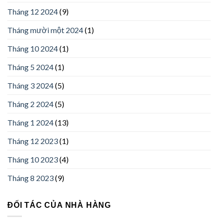
Tháng 12 2024
(9)
Tháng mười một 2024
(1)
Tháng 10 2024
(1)
Tháng 5 2024
(1)
Tháng 3 2024
(5)
Tháng 2 2024
(5)
Tháng 1 2024
(13)
Tháng 12 2023
(1)
Tháng 10 2023
(4)
Tháng 8 2023
(9)
ĐỐI TÁC CỦA NHÀ HÀNG