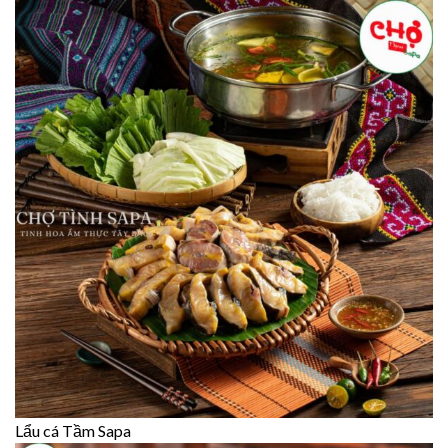
Lẩu cá Tầm Sapa