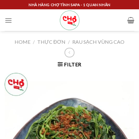
Skip
NHÀ HÀNG CHỢ TÌNH SAPA - 1 QUAN NHÂN
to
content
HOME
/
THỰC ĐƠN
/
RAU SẠCH VÙNG CAO
FILTER