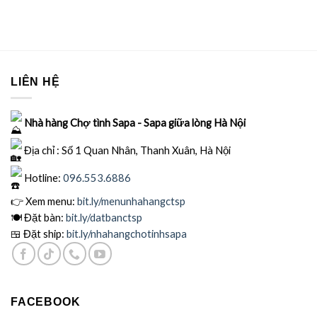
LIÊN HỆ
Nhà hàng Chợ tình Sapa - Sapa giữa lòng Hà Nội
Địa chỉ : Số 1 Quan Nhân, Thanh Xuân, Hà Nội
Hotline:
096.553.6886
👉 Xem menu:
bit.ly
/menunhahangctsp
🍽
Đặt bàn:
bit.ly/datbanctsp
🍱
Đặt ship:
bit.ly/nhahangchotinhsapa
FACEBOOK