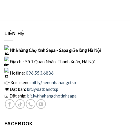
LIÊN HỆ
Nhà hàng Chợ tình Sapa - Sapa giữa lòng Hà Nội
Địa chỉ : Số 1 Quan Nhân, Thanh Xuân, Hà Nội
Hotline:
096.553.6886
👉 Xem menu:
bit.ly
/menunhahangctsp
🍽
Đặt bàn:
bit.ly/datbanctsp
🍱
Đặt ship:
bit.ly/nhahangchotinhsapa
FACEBOOK