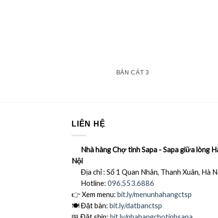
BÀN CÁT 3
LIÊN HỆ
Nhà hàng Chợ tình Sapa - Sapa giữa lòng H
Nội
Địa chỉ : Số 1 Quan Nhân, Thanh Xuân, Hà N
Hotline:
096.553.6886
👉 Xem menu:
bit.ly
/menunhahangctsp
🍽
Đặt bàn:
bit.ly/datbanctsp
🍱
Đặt ship:
bit.ly/nhahangchotinhsapa