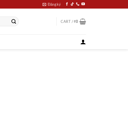
Đăng ký
CART /
₫
0