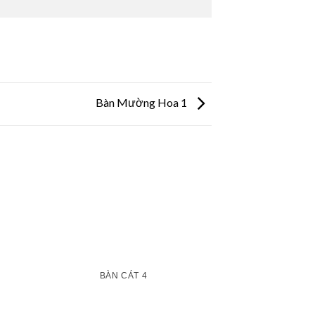
Bàn Mường Hoa 1
BÀN CÁT 4
BÀN C