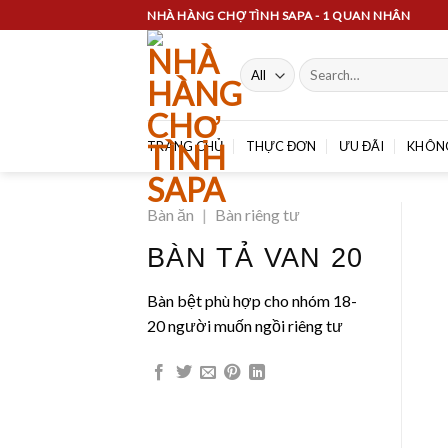
Skip
NHÀ HÀNG CHỢ TÌNH SAPA - 1 QUAN NHÂN
to
content
Search
for:
TRANG CHỦ
THỰC ĐƠN
ƯU ĐÃI
KHÔN
Bàn ăn
|
Bàn riêng tư
BÀN TẢ VAN 20
Bàn bệt phù hợp cho nhóm 18-
20 người muốn ngồi riêng tư