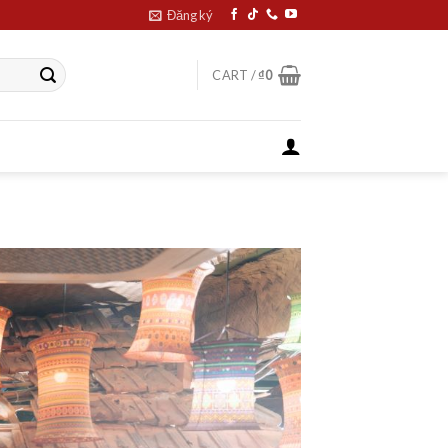
Đăng ký
CART /
₫
0