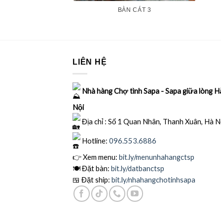
BÀN CÁT 3
LIÊN HỆ
Nhà hàng Chợ tình Sapa - Sapa giữa lòng H
Nội
Địa chỉ : Số 1 Quan Nhân, Thanh Xuân, Hà N
Hotline:
096.553.6886
👉 Xem menu:
bit.ly
/menunhahangctsp
🍽
Đặt bàn:
bit.ly/datbanctsp
🍱
Đặt ship:
bit.ly/nhahangchotinhsapa