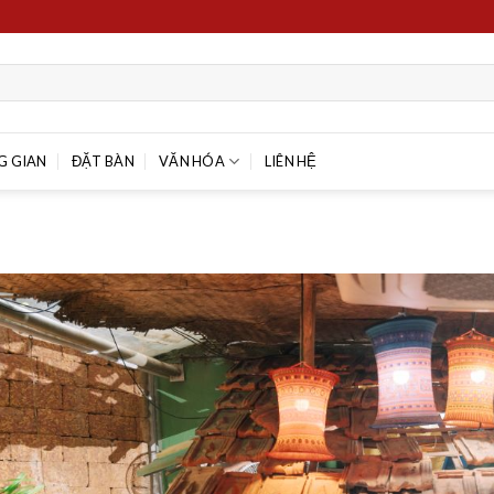
G GIAN
ĐẶT BÀN
VĂN HÓA
LIÊN HỆ