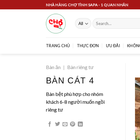
Skip
NHÀ HÀNG CHỢ TÌNH SAPA - 1 QUAN NHÂN
to
content
Search
for:
TRANG CHỦ
THỰC ĐƠN
ƯU ĐÃI
KHÔN
Bàn ăn
|
Bàn riêng tư
BÀN CÁT 4
Bàn bệt phù hợp cho nhóm
khách 6-8 người muốn ngồi
riêng tư