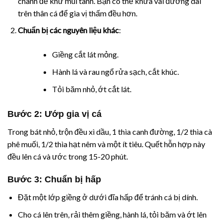
chanh để khử mùi tanh. Bạn có thể khứa vài đường dài
trên thân cá để gia vị thấm đều hơn.
Chuẩn bị các nguyên liệu khác
:
Giềng cắt lát mỏng.
Hành lá và rau ngổ rửa sạch, cắt khúc.
Tỏi băm nhỏ, ớt cắt lát.
Bước 2: Ướp gia vị cá
Trong bát nhỏ, trộn đều xì dầu, 1 thìa canh đường, 1/2 thìa cà
phê muối, 1/2 thìa hạt nêm và một ít tiêu. Quết hỗn hợp này
đều lên cá và ước trong 15-20 phút.
Bước 3: Chuẩn bị hấp
Đặt một lớp giềng ở dưới đĩa hấp để tránh cá bị dính.
Cho cá lên trên, rải thêm giềng, hành lá, tỏi băm và ớt lên