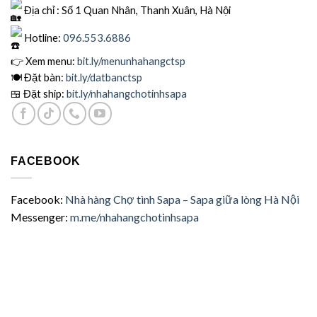
Địa chỉ : Số 1 Quan Nhân, Thanh Xuân, Hà Nội
Hotline:
096.553.6886
👉 Xem menu:
bit.ly
/menunhahangctsp
🍽
Đặt bàn:
bit.ly/datbanctsp
🍱
Đặt ship:
bit.ly/nhahangchotinhsapa
FACEBOOK
Facebook:
Nhà hàng Chợ tình Sapa – Sapa giữa lòng Hà Nội
Messenger:
m.me/nhahangchotinhsapa