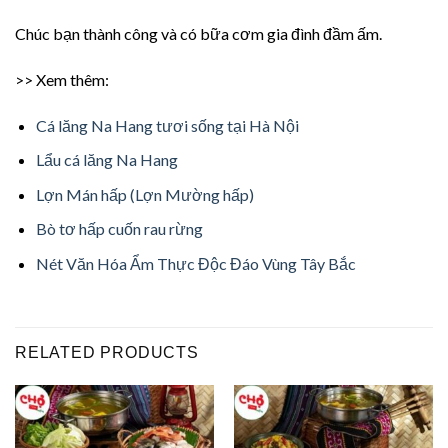
Chúc bạn thành công và có bữa cơm gia đình đầm ấm.
>> Xem thêm:
Cá lăng Na Hang tươi sống tại Hà Nội
Lẩu cá lăng Na Hang
Lợn Mán hấp (Lợn Mường hấp)
Bò tơ hấp cuốn rau rừng
Nét Văn Hóa Ẩm Thực Độc Đáo Vùng Tây Bắc
RELATED PRODUCTS