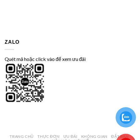
ZALO
Quét mã hoặc click vào để xem ưu đãi
TRANG CHỦ
THỰC ĐƠN
ƯU ĐÃI
KHÔNG GIAN
ĐẶT BÀN