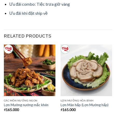
Ưu đãi combo: Tiệc trưa giờ vàng
Ưu đãi khi đặt ship về
RELATED PRODUCTS
CÁC MÓN NƯỚNG NGON
LỢN MƯỜNG HÒA BÌNH
Lợn Mường nướng mắc khén
Lợn Mán hấp (Lợn Mường hấp)
₫
165.000
₫
165.000