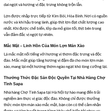
dai ngọt và hương vị đặc trưng không trộn lẫn.
Lợn được nhập trực tiếp từ Kim Bôi, Hòa Bình. Nơi có nguồn
nước và khí hậu trong lành, giúp thịt lợn đạt chất lượng cao
nhất. Khi được chế biến, lớp da mỏ giòn tối, thịt bên trong
vẫn đảm đắc vị ngọt tự nhiên.
Mắc Mật – Linh Hồn Của Món Lợn Mán Xào
Lá mắc mật nổi tiếng với hương vị thơm đặc trưng và độc
đáo. Mắc mật giúp tăng hương vị đậm đà cho món lợn mán
xào, mang lại một hương thơm ngào ngạt khó lòng cưỡng lại.
Thưởng Thức Đặc Sản Độc Quyền Tại Nhà Hàng Chợ
Tình Sapa
Nhà hàng Chợ Tình Sapa tại Hà Nội tự hào mang đến trải
nghiệm âm thực vị giác độc đáo. Không chỉ được thưởng
thức món lợn mán xào mắc mật, bạn còn có thể cảm nhận
được sự tâm huyết trong từng khâu chế biến tới phục vụ.