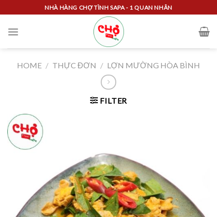
Skip
NHÀ HÀNG CHỢ TÌNH SAPA - 1 QUAN NHÂN
to
content
HOME
/
THỰC ĐƠN
/
LỢN MƯỜNG HÒA BÌNH
FILTER