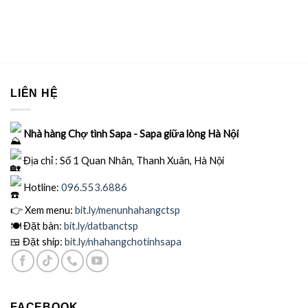
LIÊN HỆ
Nhà hàng Chợ tình Sapa - Sapa giữa lòng Hà Nội
Địa chỉ : Số 1 Quan Nhân, Thanh Xuân, Hà Nội
Hotline:
096.553.6886
👉 Xem menu:
bit.ly
/menunhahangctsp
🍽
Đặt bàn:
bit.ly/datbanctsp
🍱
Đặt ship:
bit.ly/nhahangchotinhsapa
FACEBOOK