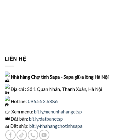
LIÊN HỆ
Nhà hàng Chợ tình Sapa - Sapa giữa lòng Hà Nội
Địa chỉ : Số 1 Quan Nhân, Thanh Xuân, Hà Nội
Hotline:
096.553.6886
👉 Xem menu:
bit.ly
/menunhahangctsp
🍽
Đặt bàn:
bit.ly/datbanctsp
🍱
Đặt ship:
bit.ly/nhahangchotinhsapa