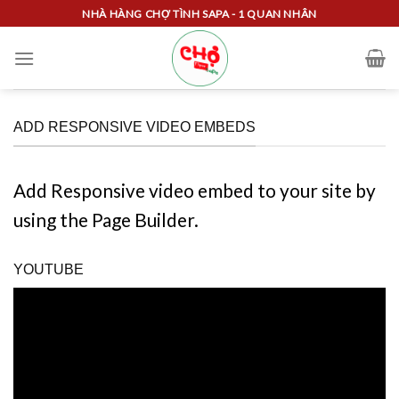
Skip
NHÀ HÀNG CHỢ TÌNH SAPA - 1 QUAN NHÂN
to
content
ADD RESPONSIVE VIDEO EMBEDS
Add Responsive video embed to your site by
using the Page Builder.
YOUTUBE