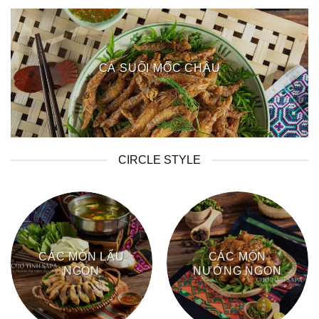
CÁ SUỐI MỘC CHÂU
CIRCLE STYLE
CÁC MÓN LẨU
CÁC MÓN
NGON
NƯỚNG NGON