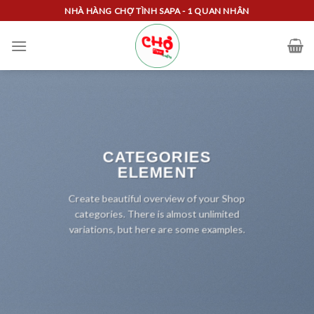
Skip
NHÀ HÀNG CHỢ TÌNH SAPA - 1 QUAN NHÂN
to
content
CATEGORIES
ELEMENT
Create beautiful overview of your Shop
categories. There is almost unlimited
variations, but here are some examples.