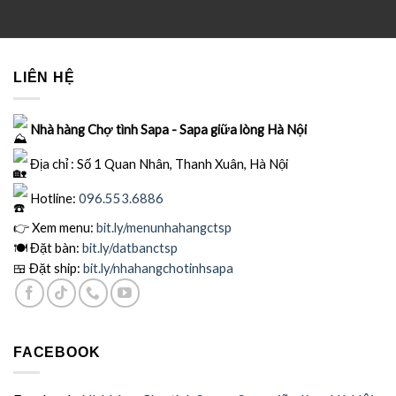
LIÊN HỆ
Nhà hàng Chợ tình Sapa - Sapa giữa lòng Hà Nội
Địa chỉ : Số 1 Quan Nhân, Thanh Xuân, Hà Nội
Hotline:
096.553.6886
👉 Xem menu:
bit.ly
/menunhahangctsp
🍽
Đặt bàn:
bit.ly/datbanctsp
🍱
Đặt ship:
bit.ly/nhahangchotinhsapa
FACEBOOK