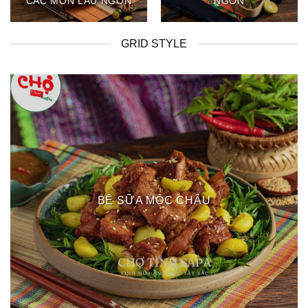
CÁC MÓN LẨU NGON
NGON
GRID STYLE
BÊ SỮA MỘC CHÂU