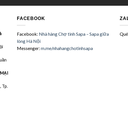
FACEBOOK
ZA
à
Facebook:
Nhà hàng Chợ tình Sapa – Sapa giữa
Quét
lòng Hà Nội
ội
Messenger:
m.me/nhahangchotinhsapa
tuần
 MẠI
, Tp.