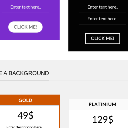
Enter text here..
Enter text here..
Enter text here..
CLICK ME!
CLICK ME!
DE A BACKGROUND
GOLD
PLATINIUM
49$
129$
Enter description here...