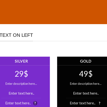
TEXT ON LEFT
SILVER
GOLD
29$
49$
Enter description here...
Enter description here...
Enter text here..
Enter text here..
Enter text here..
Enter text here..
?
?