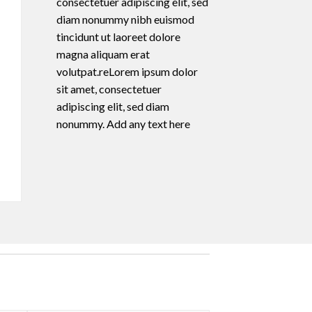
consectetuer adipiscing elit, sed
diam nonummy nibh euismod
tincidunt ut laoreet dolore
magna aliquam erat
volutpat.reLorem ipsum dolor
sit amet, consectetuer
adipiscing elit, sed diam
nonummy. Add any text here