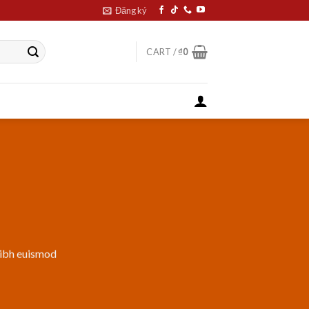
Đăng ký
CART /
₫
0
nibh euismod