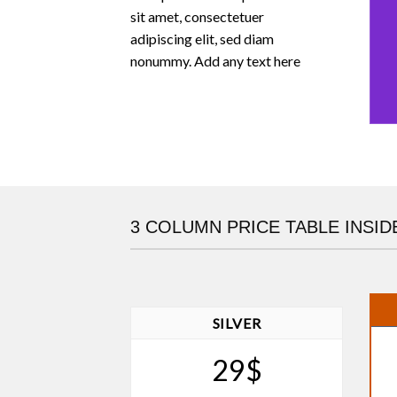
sit amet, consectetuer
adipiscing elit, sed diam
nonummy. Add any text here
3 COLUMN PRICE TABLE INSI
SILVER
29$