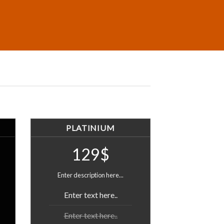
PLATINIUM
129$
Enter description here...
Enter text here..
Enter text here..