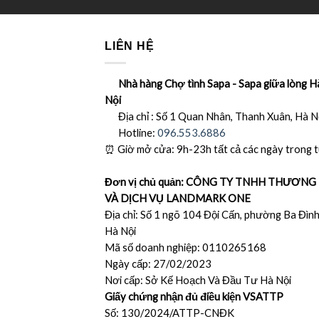
LIÊN HỆ
Nhà hàng Chợ tình Sapa - Sapa giữa lòng H
Nội
Địa chỉ : Số 1 Quan Nhân, Thanh Xuân, Hà N
Hotline:
096.553.6886
⏰
Giờ mở cửa: 9h-23h tất cả các ngày trong 
Đơn vị chủ quản: CÔNG TY TNHH THƯƠNG
VÀ DỊCH VỤ LANDMARK ONE
Địa chỉ: Số 1 ngõ 104 Đội Cấn, phường Ba Đình
Hà Nội
Mã số doanh nghiệp: 0110265168
Ngày cấp: 27/02/2023
Nơi cấp: Sở Kế Hoạch Và Đầu Tư Hà Nội
Giấy chứng nhận đủ điều kiện VSATTP
Số: 130/2024/ATTP-CNĐK