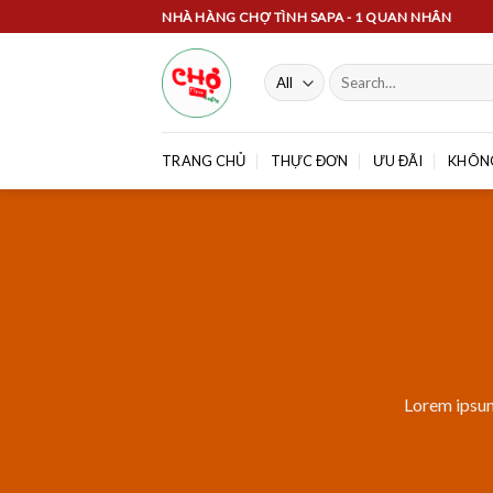
Skip
NHÀ HÀNG CHỢ TÌNH SAPA - 1 QUAN NHÂN
to
content
Search
for:
TRANG CHỦ
THỰC ĐƠN
ƯU ĐÃI
KHÔN
Lorem ipsum