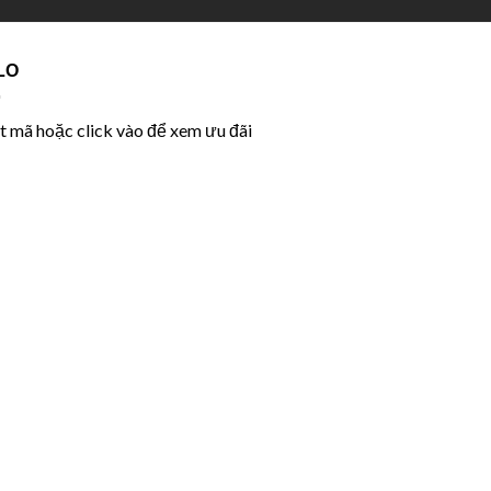
LO
 mã hoặc click vào để xem ưu đãi